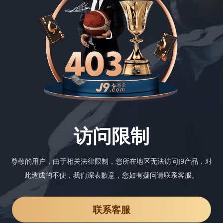
访问限制
尊敬的用户，由于相关法律限制，您所在地区无法访问J9产品，对
此造成的不便，我们深表歉意，您如有疑问请联系客服。
联系客服