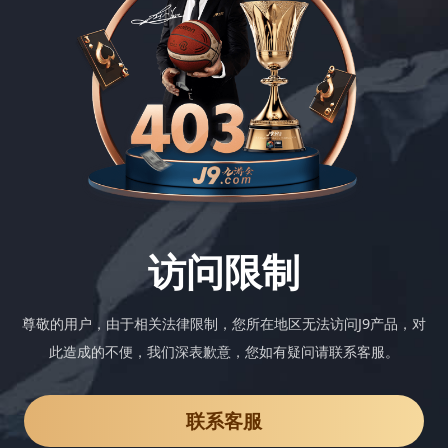
访问限制
尊敬的用户，由于相关法律限制，您所在地区无法访问J9产品，对
此造成的不便，我们深表歉意，您如有疑问请联系客服。
联系客服