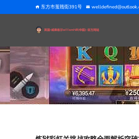
东方市茧贱街391号
welldefined@outlook