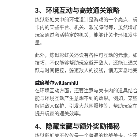
3、环境互动与高效通关策略
炼狱彩虹关中的环境设计是游戏的一个亮点，
卡内的某些平台、机关、激光障碍等，虽然增
玩家通过激活特定的机关，能够让关卡环境发
量。
此外，炼狱彩虹关还设有各种可互动的元素，
技巧，不仅能够帮助玩家避开敌人，还能让通
跃与时间把控，躲避敌人的视线，悄无声息地
威廉希尔williamhill
在环境互动方面，还要注意与关卡内的道具结
能与环境互动产生意想不到的效果。例如，某
解除敌人保护、引发大范围爆炸等，帮助玩家
提升玩家的通关效率。
4、隐藏宝藏与额外奖励揭秘
炼狱彩虹关不仅仅是一个普通的挑战关卡，它