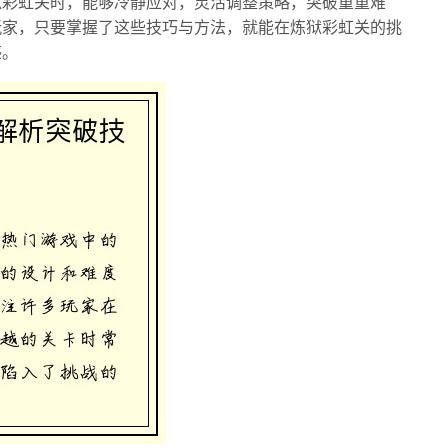
狱彩虹关时，能够冷静应对，灵活调整策略，突破重重难
玩家，只要掌握了这些技巧与方法，就能在炼狱彩虹关的挑
感。