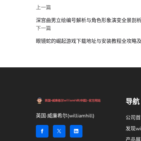
上一篇
深宫曲男立绘编号解析与角色形象演变全景剖
下一篇
眼镜蛇的崛起游戏下载地址与安装教程全攻略
导航
英国·威廉希尔(williamhill)
公司首
发现wil
产品展