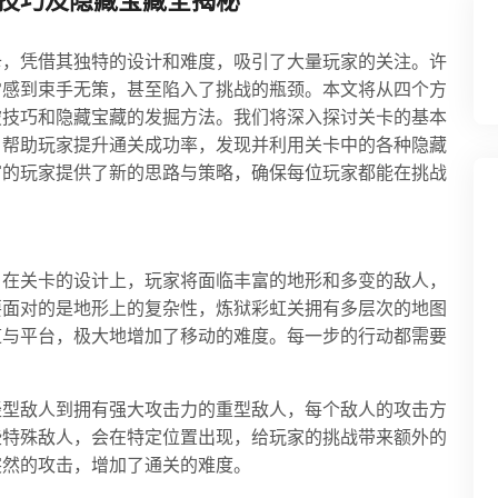
技巧及隐藏宝藏全揭秘
卡，凭借其独特的设计和难度，吸引了大量玩家的关注。许
常感到束手无策，甚至陷入了挑战的瓶颈。本文将从四个方
破技巧和隐藏宝藏的发掘方法。我们将深入探讨关卡的基本
，帮助玩家提升通关成功率，发现并利用关卡中的各种隐藏
富的玩家提供了新的思路与策略，确保每位玩家都能在挑战
。在关卡的设计上，玩家将面临丰富的地形和多变的敌人，
要面对的是地形上的复杂性，炼狱彩虹关拥有多层次的地图
道与平台，极大地增加了移动的难度。每一步的行动都需要
。
轻型敌人到拥有强大攻击力的重型敌人，每个敌人的攻击方
些特殊敌人，会在特定位置出现，给玩家的挑战带来额外的
突然的攻击，增加了通关的难度。