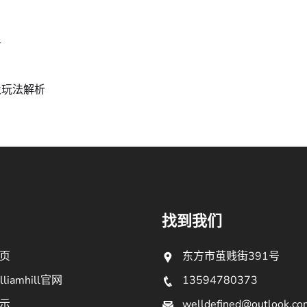
析
及玩法解析
找到我们
页
东方市茧贱街391号
liamhill官网
13594780373
示
welldefined@outlook.co