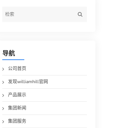
导航
公司首页
发现williamhill官网
产品展示
集团新闻
集团服务