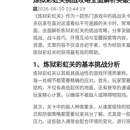
炼狱彩虹关挑战攻略全面解析突破
2026-06-10 10:44:19
《炼狱彩虹关》作为一款热门游戏中的挑战关
多玩家在面对这道看似不可逾越的关卡时，常
面，全面解析炼狱彩虹关的挑战攻略，分享突
挑战、战斗技巧、环境互动与宝藏探索等内容
资源。文章内容不仅适合初学者，也为经验丰
炼狱彩虹关时获得最有效的帮助。
1、炼狱彩虹关的基本挑战分析
炼狱彩虹关以其极具挑战性的游戏环境而著称
每一处细节都需要精确的应对。首先，玩家需
结构，不仅有高低起伏的地面，还有狭窄的通
玩家精心计算，以确保不被敌人或障碍物阻挡
其次，关卡中的敌人种类繁多，从速度极快的
式和防御策略都需要玩家充分了解。尤其是一
压力。这些敌人通常会配合环境的变化，进行